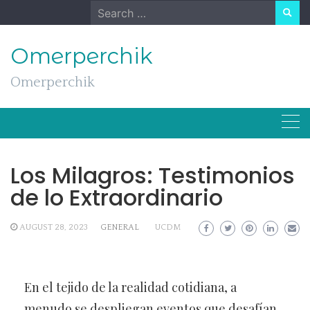
Skip
Search
to
for:
content
Omerperchik
Omerperchik
Los Milagros: Testimonios
de lo Extraordinario
AUGUST 28, 2023
GENERAL
UCDM
En el tejido de la realidad cotidiana, a
menudo se despliegan eventos que desafían