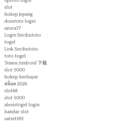
hptoto login
slot
bokep jepang
domtoto login
azura77
Login Seributoto
togel
Link Seributoto
toto togel
Teams Android 下载
slot 5000
bokep berbayar
สล็อต 2026
slot88
slot 5000
alexistogel login
bandar slot
satset189