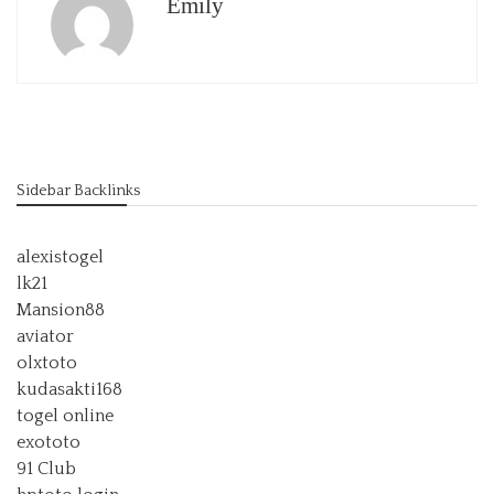
Emily
Sidebar Backlinks
alexistogel
lk21
Mansion88
aviator
olxtoto
kudasakti168
togel online
exototo
91 Club